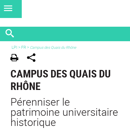
LPI
>
FR
>
Campus des Quais du Rhône
CAMPUS DES QUAIS DU
RHÔNE
Pérenniser le
patrimoine universitaire
historique