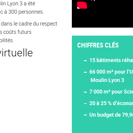
lin Lyon 3 a été
lic à 300 personnes.
t dans le cadre du respect
s coûts futurs
ilités.
CHIFFRES CLÉS
irtuelle
15 bâtiments réha
66 000 m² pour l’U
Moulin Lyon 3
7 000 m² pour Sci
20 à 25 % d’écono
Un budget de 79,