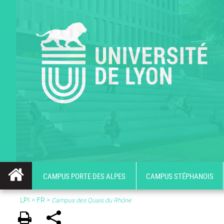
CAMPUS PORTE DES ALPES
CAMPUS STÉPHANOIS
LPI
>
FR
>
Campus des Quais du Rhône