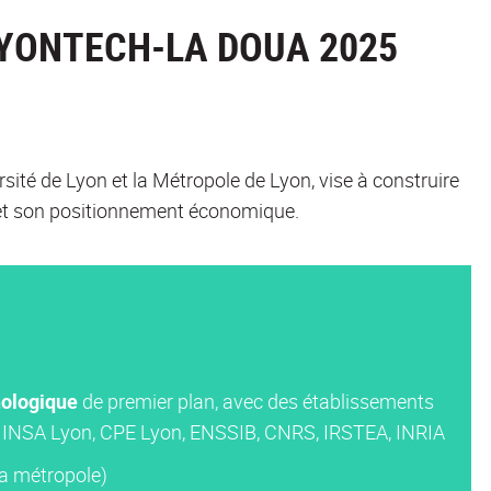
LYONTECH-LA DOUA 2025
sité de Lyon et la Métropole de Lyon, vise à construire
 et son positionnement économique.
nologique
de premier plan, avec des établissements
1, INSA Lyon, CPE Lyon, ENSSIB, CNRS, IRSTEA, INRIA
la métropole)