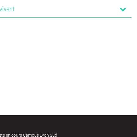
vivant
jets en cours Campus Lyon Sud