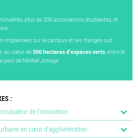
tionalités, plus de 200 associations étudiantes, et
nne
ses implantées sur le campus et ses franges sud
er, au cœur de
500 hectares d’espaces verts
, entre le
 le parc de Miribel Jonage
ES :
ncubateur de l’innovation
 urbaine en cœur d’agglomération