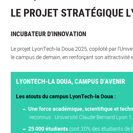
LE PROJET STRATÉGIQUE 
INCUBATEUR D'INNOVATION
Le projet LyonTech-la Doua 2025, copiloté par l’Univer
le campus de demain, en renforçant son attractivité
LYONTECH-LA DOUA, CAMPUS D'AVENIR
Les atouts du campus LyonTech-la Doua :
Une force académique, scientifique et tech
reconnus : Université Claude Bernard Lyon 
25 000 étudiants
(soit 20% des étudiants de 