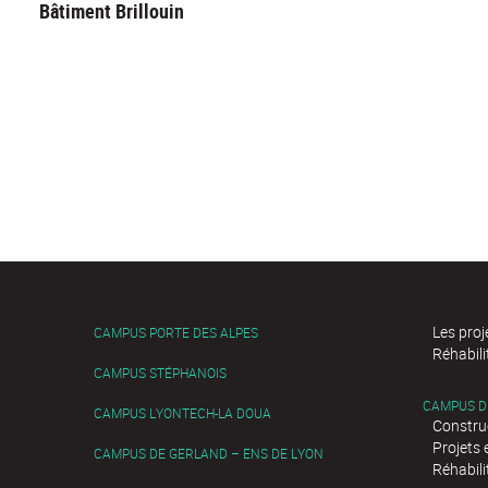
Bâtiment Brillouin
Les pro
CAMPUS PORTE DES ALPES
Réhabil
CAMPUS STÉPHANOIS
CAMPUS D
CAMPUS LYONTECH-LA DOUA
Constru
Projets 
CAMPUS DE GERLAND – ENS DE LYON
Réhabili