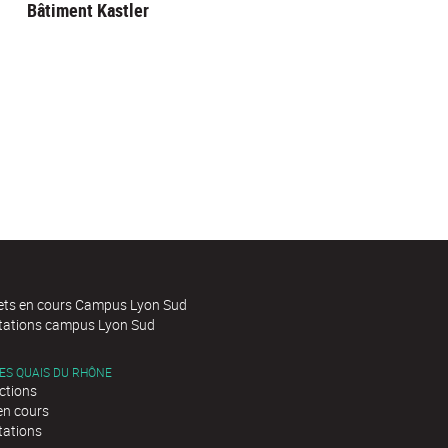
Bâtiment Kastler
jets en cours Campus Lyon Sud
itations campus Lyon Sud
ES QUAIS DU RHÔNE
ctions
en cours
tations