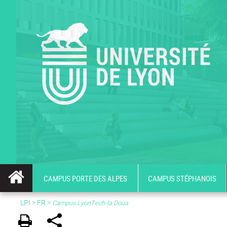
CAMPUS PORTE DES ALPES
CAMPUS STÉPHANOIS
LPI
>
FR
>
Campus LyonTech-la Doua